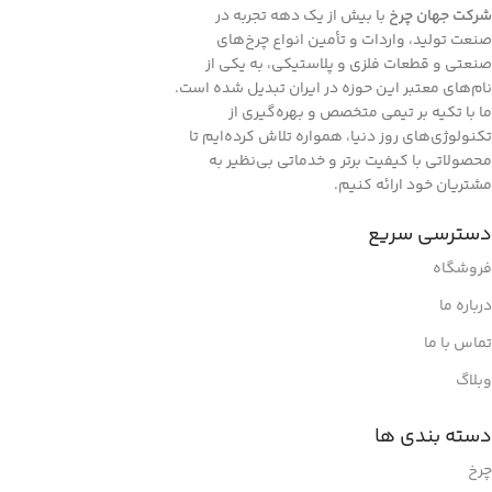
شرکت جهان چرخ
با بیش از یک دهه تجربه در
کردن صفحه و ارایه اولیه شکل ظاهری و کلی طرح سفارش گرفته
صنعت تولید، واردات و تأمین انواع چرخ‌های
شده استفاده می نماید، تا از نظر گرافیکی نشانگر چگونگی نوع و
صنعتی و قطعات فلزی و پلاستیکی، به یکی از
اندازه فونت و ظاهر متن باشدطراح گرافیک از این متن به عنوان
نام‌های معتبر این حوزه در ایران تبدیل شده است.
عنصری از ترکیب بندی برای پر کردن صفحه و ارایه اولیه شکل
ما با تکیه بر تیمی متخصص و بهره‌گیری از
ظاهر.
تکنولوژی‌های روز دنیا، همواره تلاش کرده‌ایم تا
محصولاتی با کیفیت برتر و خدماتی بی‌نظیر به
مشتریان خود ارائه کنیم.
دسترسی سریع
فروشگاه
درباره ما
تماس با ما
وبلاگ
دسته بندی ها
چرخ