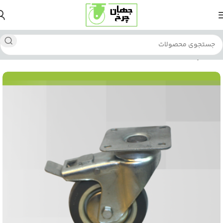
خانه
چرخ