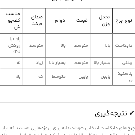
مناسب
تحمل
صدای
نوع چرخ
قیمت
دوام
کف‌پو
وزن
حرکت
ش
بله (با
دایکاست
بالا
متوسط
بالا
متوسط
روکش
PU)
چدنی
بسیار بالا
متوسط
بسیار بالا
زیاد
نه
پلاستیک
پایین
پایین
متوسط
کم
بله
ی
✔ نتیجه‌گیری
چرخ‌های دایکاست انتخابی هوشمندانه برای پروژه‌هایی هستند که نیاز